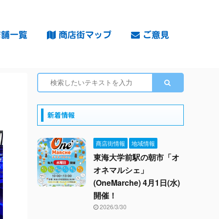
舗一覧
商店街マップ
ご意見
新着情報
商店街情報
地域情報
東海大学前駅の朝市「オ
オネマルシェ」
(OneMarche) 4月1日(水)
開催！
2026/3/30