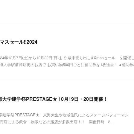
スセール!!2024
4年12月7日(土)から12月22日(日)まで 歳末売り出し&Xmasセール を開催
東海大学駅前商店街のお店で お買い物500円ごとに補助券を1枚進呈！ ●補助券
海大学建学祭PRESTAGE★ 10月19日・20日開催！
大学建学祭PRESTAGE★ 東海大生や地域住民によるステージパフォーマン
商店による飲食・物販などの露店が多数出店！！ 開催日時 2 ...