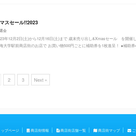
スセール!!2023
選会
3年12月2日(土)から12月16日(土)まで 歳末売り出し&Xmasセール を開催
東海大学駅前商店街のお店で お買い物500円ごとに補助券を1枚進呈！ ●補助券
2
3
Next »
トップページ
商店街情報
商店街店舗一覧
商店街マップ
ご