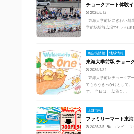
チョークアート体験イ
2025/5/12
東海大学前駅にぎわい創造
学前駅駅前広場で行われま
商店街情報
地域情報
東海大学前駅 チョーク
2025/4/24
東海大学前駅チョークアー
てもらうきっかけとして、
す。 当日は、広場に ...
店舗情報
ファミリーマート東海大
2025/3/5
コンビニ
,
フ