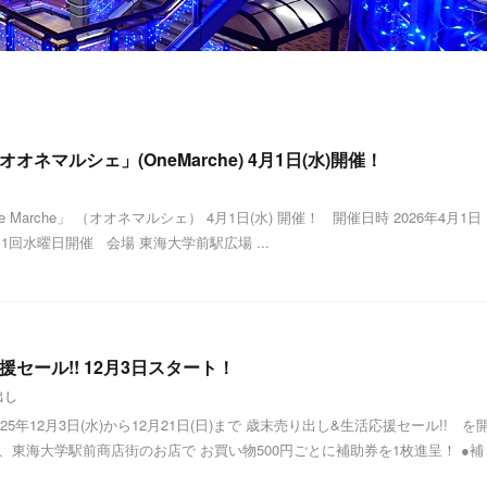
ネマルシェ」(OneMarche) 4月1日(水)開催！
Marche」 （オオネマルシェ） 4月1日(水) 開催！ 開催日時 2026年4月1日
以降毎月1回水曜日開催 会場 東海大学前駅広場 ...
セール!! 12月3日スタート！
出し
5年12月3日(水)から12月21日(日)まで 歳末売り出し&生活応援セール!! を
中、東海大学駅前商店街のお店で お買い物500円ごとに補助券を1枚進呈！ ●補