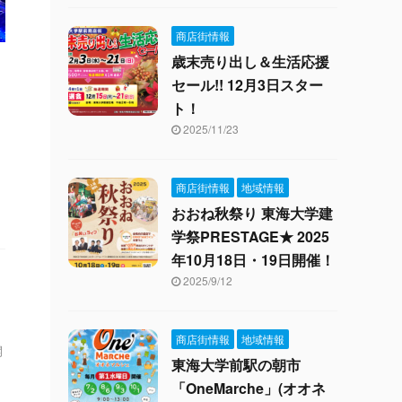
商店街情報
歳末売り出し＆生活応援
セール!! 12月3日スター
ト！
2025/11/23
商店街情報
地域情報
おおね秋祭り 東海大学建
学祭PRESTAGE★ 2025
年10月18日・19日開催！
2025/9/12
商店街情報
地域情報
開
東海大学前駅の朝市
「OneMarche」(オオネ