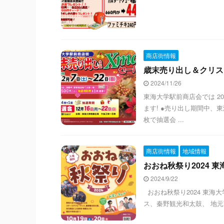
商店街情報
歳末売り出し＆クリスマ
2024/11/26
東海大学駅前商店会では 202
ます! ●売り出し期間中、
枚で抽選会 ...
商店街情報
地域情報
おおね秋祭り2024 東
2024/9/22
おおね秋祭り2024 東海
ス、秦野観光和太鼓、 地元