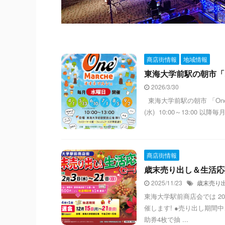
商店街情報
地域情報
東海大学前駅の朝市「オオ
2026/3/30
東海大学前駅の朝市 「One 
(水) 10:00～13:00 
商店街情報
歳末売り出し＆生活応援
2025/11/23
歳末売り
東海大学駅前商店会では 202
催します! ●売り出し期間
助券4枚で抽 ...